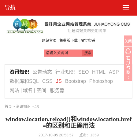
导航
T
o
g
g
l
e
n
|
|
网站首页
免费版下载
淘宝店铺
关闭
a
v
i
g
a
t
资讯知识
公告动态
行业知识
SEO
HTML
ASP
i
o
数据库和SQL
CSS
JS
Bootstrap
Photoshop
n
网站 | 域名 | 空间 | 服务器
首页
>
资讯知识
>
JS
window.location.reload()和window.location.href
=的区别和正确用法
2017-10-05 20:53:57 点击：
1359