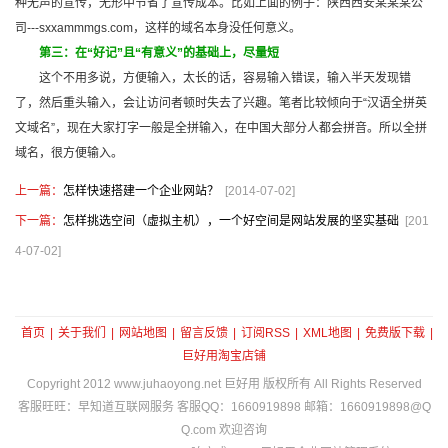
种无声的宣传，无形中节省了宣传成本。比如上面的例子：陕西西安某某某公
司---sxxammmgs.com，这样的域名本身没任何意义。
第三：在“好记”且“有意义”的基础上，尽量短
这个不用多说，方便输入，太长的话，容易输入错误，输入半天发现错
了，然后重头输入，会让访问者顿时失去了兴趣。笔者比较倾向于“汉语全拼英
文域名”，现在大家打字一般是全拼输入，在中国大部分人都会拼音。所以全拼
域名，很方便输入。
上一篇：
怎样快速搭建一个企业网站？
[2014-07-02]
下一篇：
怎样挑选空间（虚拟主机），一个好空间是网站发展的坚实基础
[201
4-07-02]
首页
|
关于我们
|
网站地图
|
留言反馈
|
订阅RSS
|
XML地图
|
免费版下载
|
巨好用淘宝店铺
Copyright 2012
www.juhaoyong.net
巨好用 版权所有 All Rights Reserved
客服旺旺：早知道互联网服务 客服QQ：1660919898 邮箱：1660919898@Q
Q.com 欢迎咨询