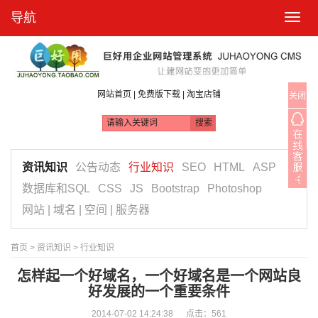
导航
T
o
g
g
l
e
n
|
|
网站首页
免费版下载
淘宝店铺
关闭
a
v
i
g
a
t
资讯知识
公告动态
行业知识
SEO
HTML
ASP
i
o
数据库和SQL
CSS
JS
Bootstrap
Photoshop
n
网站 | 域名 | 空间 | 服务器
首页
>
资讯知识
>
行业知识
怎样起一个好域名，一个好域名是一个网站良
好发展的一个重要条件
2014-07-02 14:24:38 点击：
561