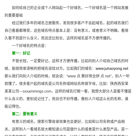
如何给自己的企业或个人
网站
起一个好域名，
一个好域名是一个网站发展
的重要基础
经过我们多年的域名注册服务，发现很多客户不会起域名，起的域名我们
自己看着都难受，这些域名特点基本上是：没有意义，或者意义不明确，看很
久看不到是什么含义，而且还比较长，这样的域名是不方便传播的。
一个好域名的特点是：
第一：好记
不管长短，一定要好记，这样才方便传播，比如向别人介绍自己域名的时
候，能很简单清晰的把域名说给对方。比如我们的域名：
www.juhaoyong.net
那么我们向别人介绍的时候，就会说：“www 点 聚好用全拼 点 net”，别人一听
就懂了。很多客户起的域名是公司名称或网站名称首字母，比如：陕西西安某
某某公司---sxxammmgs.com，这样的域名打眼一看，我想大部分人是看不懂是
什么含义的，更别说记住了，而且也不好传播，像别人介绍这么长的名称，谁
能记得住。
第二：要有意义
有意义的域名，搜索引擎收录效果也会更好，比如和公司名称或产品相
关，这样别人一看域名就大概知道公司是做什么的或者是什么类型产品，是一