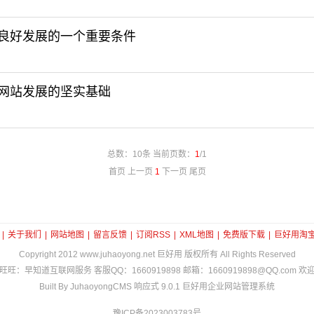
良好发展的一个重要条件
网站发展的坚实基础
总数：10条 当前页数：
1
/1
首页 上一页
1
下一页 尾页
|
关于我们
|
网站地图
|
留言反馈
|
订阅RSS
|
XML地图
|
免费版下载
|
巨好用淘
Copyright 2012
www.juhaoyong.net
巨好用 版权所有 All Rights Reserved
旺旺：早知道互联网服务 客服QQ：1660919898 邮箱：1660919898@QQ.com 欢
Built By JuhaoyongCMS 响应式 9.0.1 巨好用企业网站管理系统
豫ICP备2023003783号