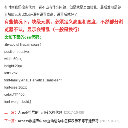
有时候我们检查代码，看不出有什么问题，但是就是页面错乱，最后发现是部
分块级元素比如div没有设置宽高，设置后就好了
有些情况下，块级元素，必须定义高度和宽度，不然部分浏
览器不认，显示会错乱（一般是换行）
比如下面的css代码：
.jhyabc ul li span span {
position:relative;
width:50px;
height:20px;
left:12px;
font-family:Arial, Helvetica, sans-serif;
font-size:16px;
color:#ff4400;
font-weight:bold;}
上一篇：
人民币符号的html转义符代码
[2017-10-09]
下一篇：
access数据库中sql查询语句中怎样表示不等于运算符
[2017-10-09]