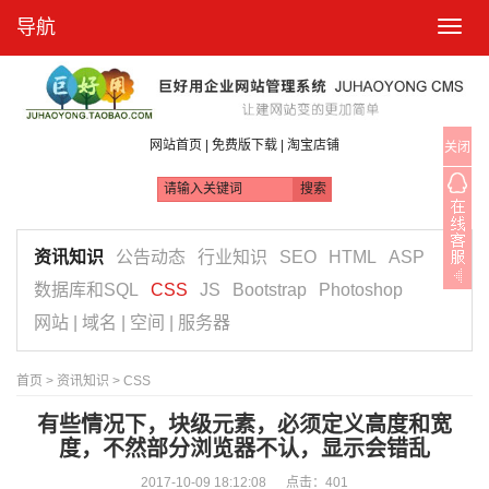
导航
T
o
g
g
l
e
n
|
|
网站首页
免费版下载
淘宝店铺
关闭
a
v
i
g
a
t
资讯知识
公告动态
行业知识
SEO
HTML
ASP
i
o
数据库和SQL
CSS
JS
Bootstrap
Photoshop
n
网站 | 域名 | 空间 | 服务器
首页
>
资讯知识
>
CSS
有些情况下，块级元素，必须定义高度和宽
度，不然部分浏览器不认，显示会错乱
2017-10-09 18:12:08 点击：
401