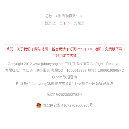
总数：4条 当前页数：
1
/1
首页 上一页
1
下一页 尾页
首页
|
关于我们
|
网站地图
|
留言反馈
|
订阅RSS
|
XML地图
|
免费版下载
|
巨好用淘宝店铺
Copyright 2012
www.juhaoyong.net
巨好用 版权所有 All Rights Reserved
客服旺旺：早知道互联网服务 客服QQ：1660919898 邮箱：1660919898@Q
Q.com 欢迎咨询
Built By JuhaoyongCMS 响应式 9.0.1 巨好用企业网站管理系统
豫ICP备2023003783号
豫公网安备 41072702000285号