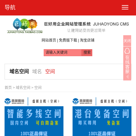
导航
T
o
g
g
l
e
n
|
|
网站首页
免费版下载
淘宝店铺
关闭
a
v
i
g
a
t
域名空间
域名
空间
i
o
n
首页
>
域名空间
>
空间